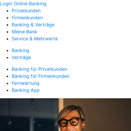
Login Online Banking
Privatkunden
Firmenkunden
Banking & Verträge
Meine Bank
Service & Mehrwerte
Banking
Verträge
Banking für Privatkunden
Banking für Firmenkunden
Fernwartung
Banking App